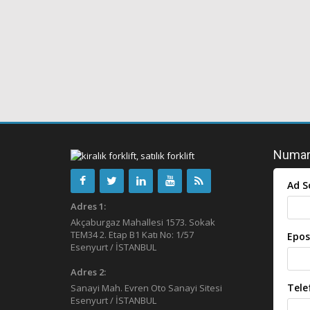
Numara
Ad S
Adres 1:
Akçaburgaz Mahallesi 1573. Sokak
TEM34 2. Etap B1 Katı No: 1/57
Epos
Esenyurt / İSTANBUL
Adres 2:
Tele
Sanayi Mah. Evren Oto Sanayi Sitesi
Esenyurt / İSTANBUL