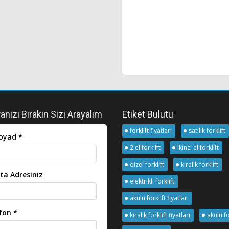
nızı Bırakın Sizi Arayalım
Etiket Bulutu
forklift fiyatları
satılık forklift
oyad *
2.el forklift
ikinci el forklift
dizel forklift
kiralık forklift
ta Adresiniz
elektrikli forklift
akülü forklift fiyatları
fon *
kiralık forklift fiyatları
akülü fo