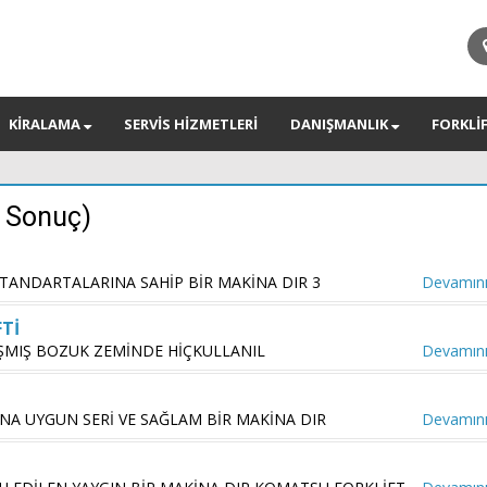
KİRALAMA
SERVİS HİZMETLERİ
DANIŞMANLIK
FORKLİ
(7 Sonuç)
ATANDARTALARINA SAHİP BİR MAKİNA DIR 3
Devamını
FTİ
ŞMIŞ BOZUK ZEMİNDE HİÇKULLANIL
Devamını
A UYGUN SERİ VE SAĞLAM BİR MAKİNA DIR
Devamını