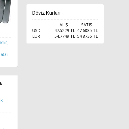
Döviz Kurları
ALIŞ
SATIŞ
USD
47.5229 TL
47.6085 TL
EUR
54.7749 TL
54.8736 TL
ılıfı,
k
atalı
ük