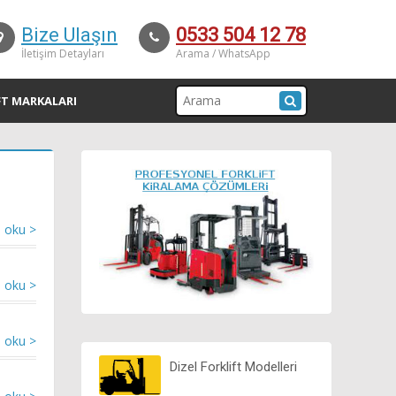
Bize Ulaşın
0533 504 12 78
İletişim Detayları
Arama / WhatsApp
FT MARKALARI
 oku >
 oku >
 oku >
Dizel Forklift Modelleri