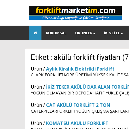
KURUMSAL
ÜRÜNLER
İKİNCİ EL
Etiket : akülü forklift fiyatları 
Ürün /
Aylık Kiralık Elektrikli Forklift
CLARK FORKLİFTKORE ÜRETİMİ YÜKSEK KALİTE S
Ürün /
İKİZ TEKER AKÜLÜ DAR ALAN FORKLİ
YOĞUN OLMAYAN BİR DEPODA HAFİF YÜKLE ÇALI
Ürün /
CAT AKÜLÜ FORKLİFT 2 TON
CATERPİLLARFORKLİFTYOĞUN ÇKLIŞMA ŞARTLARIN
Ürün /
KOMATSU AKÜLÜ FORKLİFT