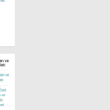
olik
arı ve
latı
 Özel
a ve
lü
net