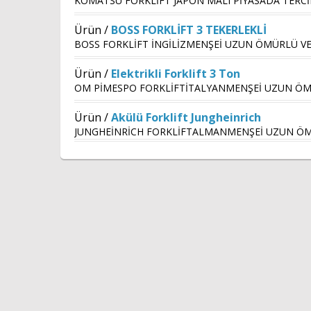
KOMATSU FORKLİFT JAPON MALI PİYASADA TERCİ
Ürün /
BOSS FORKLİFT 3 TEKERLEKLİ
BOSS FORKLİFT İNGİLİZMENŞEİ UZUN ÖMÜRLÜ VE 
Ürün /
Elektrikli Forklift 3 Ton
OM PİMESPO FORKLİFTİTALYANMENŞEİ UZUN ÖMÜ
Ürün /
Akülü Forklift Jungheinrich
JUNGHEİNRİCH FORKLİFTALMANMENŞEİ UZUN ÖMÜ