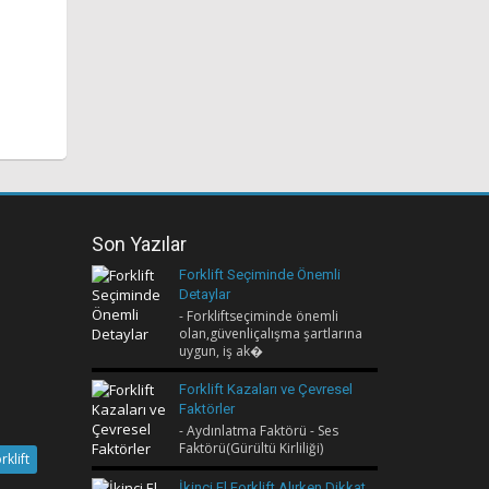
Son Yazılar
Forklift Seçiminde Önemli
Detaylar
- Forkliftseçiminde önemli
olan,güvenliçalışma şartlarına
uygun, iş ak�
Forklift Kazaları ve Çevresel
Faktörler
- Aydınlatma Faktörü - Ses
Faktörü(Gürültü Kirliliği)
rklift
İkinci El Forklift Alırken Dikkat