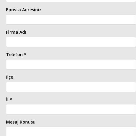
SERVİS HİZMETLERİ
Eposta Adresiniz
DANIŞMANLIK
Firma Adı
FORKLİFT MARKALARI
Telefon *
İlçe
İl *
Mesaj Konusu