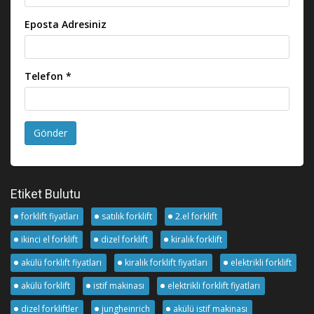
Eposta Adresiniz
Telefon *
Gönder
Etiket Bulutu
forklift fiyatları
satılık forklift
2.el forklift
ikinci el forklift
dizel forklift
kiralık forklift
akülü forklift fiyatları
kiralık forklift fiyatları
elektrikli forklift
akülü forklift
istif makinası
elektrikli forklift fiyatları
dizel forkliftler
jungheinrich
akülü istif makinası