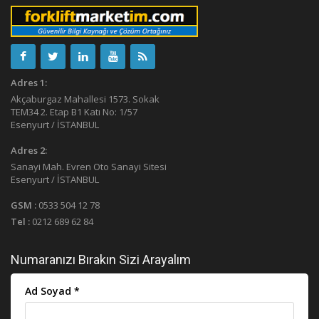
Adres 1:
Akçaburgaz Mahallesi 1573. Sokak
TEM34 2. Etap B1 Katı No: 1/57
Esenyurt / İSTANBUL
Adres 2:
Sanayi Mah. Evren Oto Sanayi Sitesi
Esenyurt / İSTANBUL
GSM :
0533 504 12 78
Tel :
0212 689 62 84
Numaranızı Bırakın Sizi Arayalım
Ad Soyad *