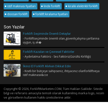
istif makinası fiyatları
linde forklift
kiralık elektrikli forklift
doosan forklift
forklift kiralama fiyatları
Son Yazılar
Forklift Seçiminde Önemli Detaylar
- Forkliftseçiminde önemli olan,güvenliçalışma şartlarına
uygun, iş ak�
Forklift Kazaları ve Çevresel Faktörler
- Aydınlatma Faktörü - Ses Faktörü(Gürültü Kirliliği)
İkinci El Forklift Alırken Dikkat Edin
- Kısıtlı bir bütçeye sahipseniz, ihtiyacınız olanforkliftveya
istif makinasıi&cce
Copyright © 2026, ForkliftMarketim.COM, Tüm Hakları Saklıdır. Sitede
bilgi ve referans amacıyla temsili olarak kullanılmış marka logo, resim
ve görsellerin kullanım hakkı üreticilerine aittir.