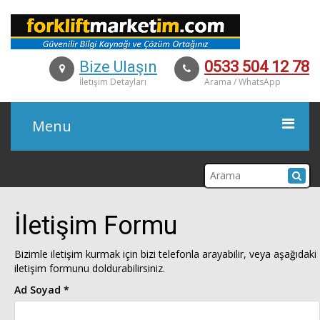
Bize Ulaşın
0533 504 12 78
İletişim Detayları
Arama / WhatsApp
Menu
KURUMSAL
İletişim Formu
ÜRÜNLER
Bizimle iletişim kurmak için bizi telefonla arayabilir, veya aşağıdaki
iletişim formunu doldurabilirsiniz.
İKİNCİ EL
Ad Soyad *
KİRALAMA