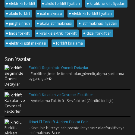
elektrikli forklift
akülü forklift fiyatları
kiralık forklift fiyatları
akülü forklift
istif makinası
elektrikli forklift fiyatları
jungheinrich
akülü istif makinası
istif makinası fiyatları
linde forklift
kiralık elektrikli forklift
dizel forkliftler
elektrikli istif makinası
forklift kiralama
Son Yazılar
Forklift Seçiminde Önemli Detaylar
- Forkliftseçiminde önemli olan,güvenliçalışma şartlarına
uygun, iş ak�
Forklift Kazaları ve Çevresel Faktörler
- Aydınlatma Faktörü - Ses Faktörü(Gürültü Kirliliği)
İkinci El Forklift Alırken Dikkat Edin
- Kısıtlı bir bütçeye sahipseniz, ihtiyacınız olanforkliftveya
istif makinasıi&cce