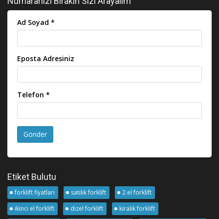
Numaranızı Bırakın Sizi Arayalım
Ad Soyad *
Eposta Adresiniz
Telefon *
Gönder
Etiket Bulutu
forklift fiyatları
satılık forklift
2.el forklift
ikinci el forklift
dizel forklift
kiralık forklift