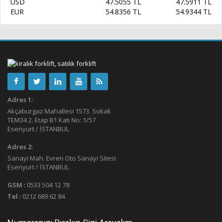
USD
47.5055 TL
47.5911 TL
EUR
54.8356 TL
54.9344 TL
Adres 1:
Akçaburgaz Mahallesi 1573. Sokak
TEM34 2. Etap B1 Katı No: 1/57
Esenyurt / İSTANBUL
Adres 2:
Sanayi Mah. Evren Oto Sanayi Sitesi
Esenyurt / İSTANBUL
GSM :
0533 504 12 78
Tel :
0212 689 62 84