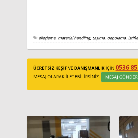
,
,
,
,
elleçleme
material handling
taşıma
depolama
istif
0536 85
ÜCRETSİZ KEŞİF
VE
DANIŞMANLIK
İÇİN
MESAJ OLARAK İLETEBİLİRSİNİZ.
MESAJ GÖNDER