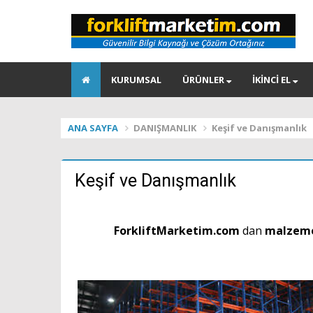
KURUMSAL
ÜRÜNLER
İKİNCİ EL
ANA SAYFA
DANIŞMANLIK
Keşif ve Danışmanlık
Keşif ve Danışmanlık
ForkliftMarketim.com
dan
malzem