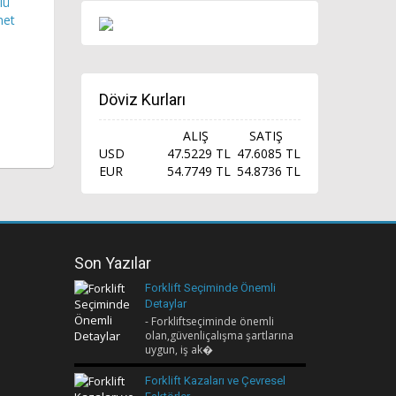
lü
net
Döviz Kurları
ALIŞ
SATIŞ
USD
47.5229 TL
47.6085 TL
EUR
54.7749 TL
54.8736 TL
Son Yazılar
Forklift Seçiminde Önemli
Detaylar
- Forkliftseçiminde önemli
olan,güvenliçalışma şartlarına
uygun, iş ak�
Forklift Kazaları ve Çevresel