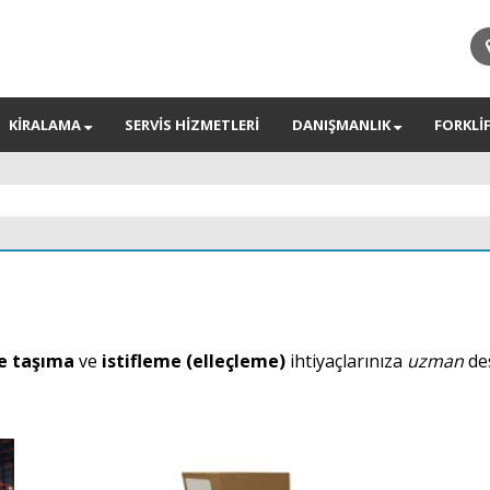
KİRALAMA
SERVİS HİZMETLERİ
DANIŞMANLIK
FORKLİ
e taşıma
ve
istifleme (elleçleme)
ihtiyaçlarınıza
uzman
de