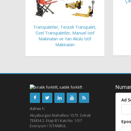
Çal
Transpaletler, Terazili Transpalet,
Özel Transpaletler, Manuel İstif
Makinaları ve Yarı Akülü İstif
Makinaları
Numara
Ad S
Adres 1:
Akçaburgaz Mahallesi 1573. Sokak
TEM34 2. Etap B1 Katı No: 1/57
Epos
Esenyurt / İSTANBUL