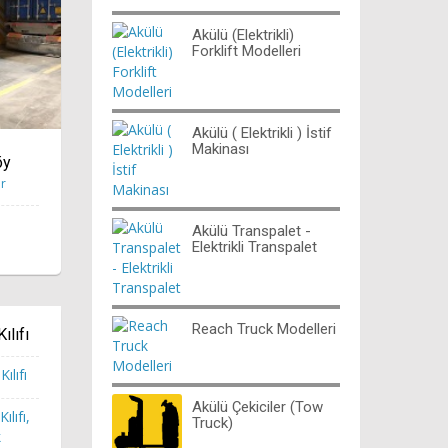
Akülü (Elektrikli)
Forklift Modelleri
Akülü ( Elektrikli ) İstif
Makinası
öy
ör
Akülü Transpalet -
Elektrikli Transpalet
Reach Truck Modelleri
ılıfı
Akülü Çekiciler (Tow
ılıfı,
Truck)
k