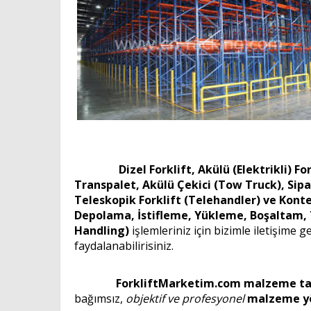
Dizel Forklift, Akülü (Elektrikli) Forklif
Transpalet, Akülü Çekici (Tow Truck), Sipar
Teleskopik Forklift (Telehandler) ve Konte
Depolama, İstifleme, Yükleme, Boşaltam,
Handling)
işlemleriniz için bizimle iletişime g
faydalanabilirisiniz.
Forkl
iftMarketim.com
malzeme t
bağımsız,
objektif ve profesyonel
malzeme y