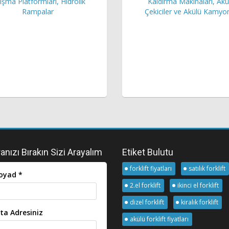
ışma Platformları, Hidrolik
Kaldırma Makinaları, Akü
Rampalar
Çekiciler ve Akülü Kamyo
nızı Bırakın Sizi Arayalım
Etiket Bulutu
forklift fiyatları
satılık forklift
oyad *
2.el forklift
ikinci el forklift
dizel forklift
kiralık forklift
ta Adresiniz
akülü forklift fiyatları