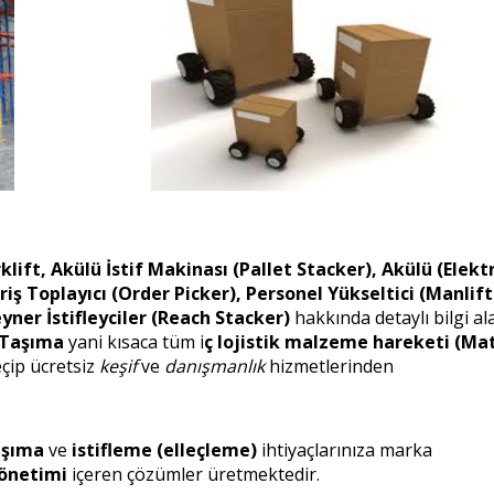
t, Akülü İstif Makinası (Pallet Stacker), Akülü (Elektr
iş Toplayıcı (Order Picker), Personel Yükseltici (Manlift
yner İstifleyciler (Reach Stacker)
hakkında detaylı bilgi ala
 Taşıma
yani kısaca tüm i
ç lojistik
malzeme hareketi
(Mat
eçip ücretsiz
keşif
ve
danışmanlık
hizmetlerinden
aşıma
ve
istifleme
(elleçleme)
ihtiyaçlarınıza marka
önetimi
içeren çözümler üretmektedir.