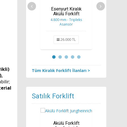
Esenyurt Kiralık
3 Teker 
Akülü Forklift
Alan Fo
4.800 mm - Tripleks
4.700 mm 
Asansör
Asa
26.000 TL
32.
ikli)
Tüm Kiralık Forklift İlanları >
),
bilir;
erial
Satılık Forklift
Akülü Forklift