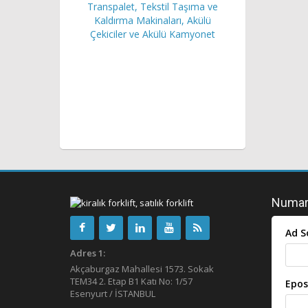
Transpalet, Tekstil Taşıma ve
Kaldırma Makinaları, Akülü
Çekiciler ve Akülü Kamyonet
Numara
Ad S
Adres 1:
Akçaburgaz Mahallesi 1573. Sokak
TEM34 2. Etap B1 Katı No: 1/57
Epos
Esenyurt / İSTANBUL