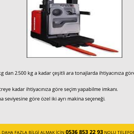
dan 2.500 kg a kadar çeşitli ara tonajlarda ihtiyacınıza gör
eye kadar ihtiyacınıza göre seçim yapabilme imkanı.
a seviyesine göre özel iki ayrı makina seçeneği.
0536 853 22 93
A DAHA FAZLA BİLGİ ALMAK İÇİN
NOLU TELEF