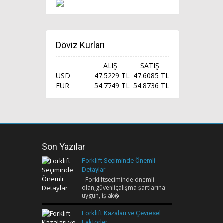
Döviz Kurları
ALIŞ
SATIŞ
USD
47.5229 TL
47.6085 TL
EUR
54.7749 TL
54.8736 TL
Son Yazılar
Forklift Seçiminde Önemli
Detaylar
- Forkliftseçiminde önemli
olan,güvenliçalışma şartlarına
uygun, iş ak�
Forklift Kazaları ve Çevresel
Faktörler