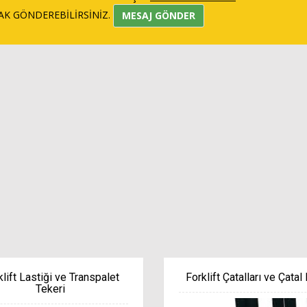
AK GÖNDEREBİLİRSİNİZ.
MESAJ GÖNDER
klift Lastiği ve Transpalet
Forklift Çatalları ve Çatal K
Tekeri