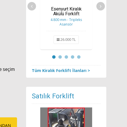
Esenyurt Kiralık
3 Teker 
Akülü Forklift
Alan Fo
4.800 mm - Tripleks
4.700 mm 
Asansör
Asa
26.000 TL
32.
e seçim
Tüm Kiralık Forklift İlanları >
Satılık Forklift
ONDAN