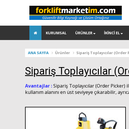
KURUMSAL
ÜRÜNLER
İKİNCİ EL
ANA SAYFA
Ürünler
Sipariş Toplayıcılar (Order 
Sipariş Toplayıcılar (O
Avantajlar :
Sipariş Toplayıcılar (Order Picker) 
kullanım alanını en üst seviyeye çıkarabilir, ayrıca