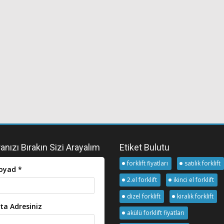
nızı Bırakın Sizi Arayalım
Etiket Bulutu
forklift fiyatları
satılık forklift
oyad *
2.el forklift
ikinci el forklift
dizel forklift
kiralık forklift
ta Adresiniz
akülü forklift fiyatları