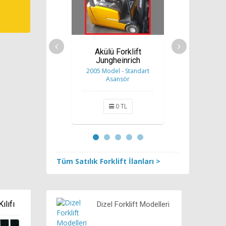
Akülü Forklift
Elektrikli
Jungheinrich
T
2005 Model - Standart
2007 Model
Asansör
Asa
0 TL
0
Tüm Satılık Forklift İlanları >
ılıfı
Dizel Forklift Modelleri