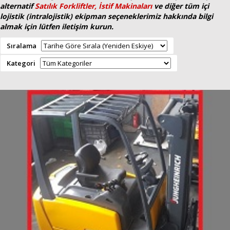
alternatif
Satılık Forkliftler,
İstif Makinaları
ve diğer tüm içi
SERVİS HİZMETLERİ
lojistik (intralojistik) ekipman
seçeneklerimiz hakkında bilgi
almak için lütfen iletişim kurun.
DANIŞMANLIK
Sıralama
FORKLİFT MARKALARI
Kategori