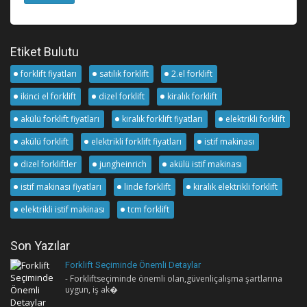
Etiket Bulutu
forklift fiyatları
satılık forklift
2.el forklift
ikinci el forklift
dizel forklift
kiralık forklift
akülü forklift fiyatları
kiralık forklift fiyatları
elektrikli forklift
akülü forklift
elektrikli forklift fiyatları
istif makinası
dizel forkliftler
jungheinrich
akülü istif makinası
istif makinası fiyatları
linde forklift
kiralık elektrikli forklift
elektrikli istif makinası
tcm forklift
Son Yazılar
Forklift Seçiminde Önemli Detaylar
- Forkliftseçiminde önemli olan,güvenliçalışma şartlarına
uygun, iş ak�