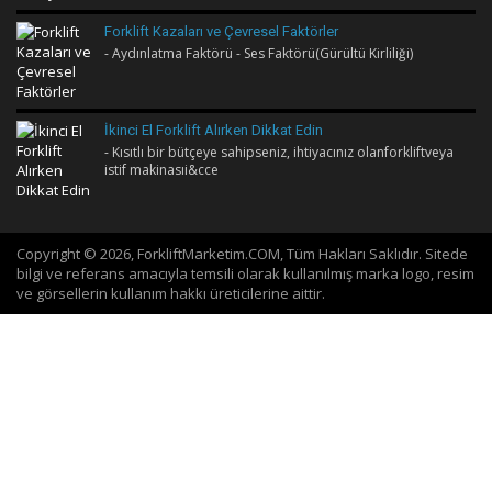
Forklift Kazaları ve Çevresel Faktörler
- Aydınlatma Faktörü - Ses Faktörü(Gürültü Kirliliği)
İkinci El Forklift Alırken Dikkat Edin
- Kısıtlı bir bütçeye sahipseniz, ihtiyacınız olanforkliftveya
istif makinasıi&cce
Copyright © 2026, ForkliftMarketim.COM, Tüm Hakları Saklıdır. Sitede
bilgi ve referans amacıyla temsili olarak kullanılmış marka logo, resim
ve görsellerin kullanım hakkı üreticilerine aittir.