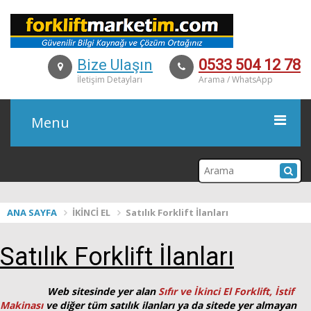
Bize Ulaşın
0533 504 12 78
İletişim Detayları
Arama / WhatsApp
Menu
KURUMSAL
ANA SAYFA
İKİNCİ EL
Satılık Forklift İlanları
ÜRÜNLER
Satılık Forklift İlanları
İKİNCİ EL
Web sitesinde yer alan
Sıfır ve İkinci El Forklift,
İstif
KİRALAMA
Makinası
ve diğer tüm satılık
ilanları ya da sitede yer almayan