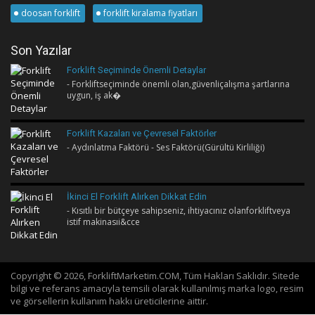
doosan forklift
forklift kiralama fiyatları
Son Yazılar
Forklift Seçiminde Önemli Detaylar
- Forkliftseçiminde önemli olan,güvenliçalışma şartlarına
uygun, iş ak�
Forklift Kazaları ve Çevresel Faktörler
- Aydınlatma Faktörü - Ses Faktörü(Gürültü Kirliliği)
İkinci El Forklift Alırken Dikkat Edin
- Kısıtlı bir bütçeye sahipseniz, ihtiyacınız olanforkliftveya
istif makinasıi&cce
Copyright © 2026, ForkliftMarketim.COM, Tüm Hakları Saklıdır. Sitede
bilgi ve referans amacıyla temsili olarak kullanılmış marka logo, resim
ve görsellerin kullanım hakkı üreticilerine aittir.