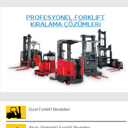
Akülü ( Elektrikli ) İstif Makinası
Akülü Transpalet - Elektrikli Transpalet
Reach Truck Modelleri
Akülü Çekiciler (Tow Truck)
Sipariş Toplayıcılar (Order Picker)
Personel Yükseltici (Manlift)
Teleskopik Forkliftler (Telehandler)
Konteyner İstifleyiciler (Reach Stacker)
Dizel Forklift Modelleri
İKİNCİ EL
Forklift Çeşitleri
Akülü (Elektrikli) Forklift Modelleri