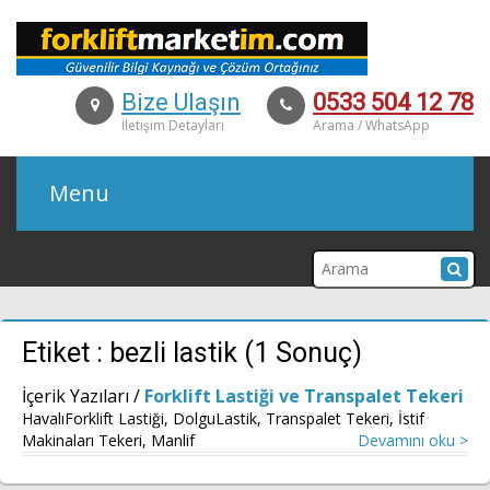
Bize Ulaşın
0533 504 12 78
İletişim Detayları
Arama / WhatsApp
Menu
KURUMSAL
Etiket : bezli lastik (1 Sonuç)
ÜRÜNLER
İçerik Yazıları /
Forklift Lastiği ve Transpalet Tekeri
Dizel Forklift Modelleri
HavalıForklift Lastiği, DolguLastik, Transpalet Tekeri, İstif
Makinaları Tekeri, Manlif
Devamını oku >
Akülü (Elektrikli) Forklift Modelleri