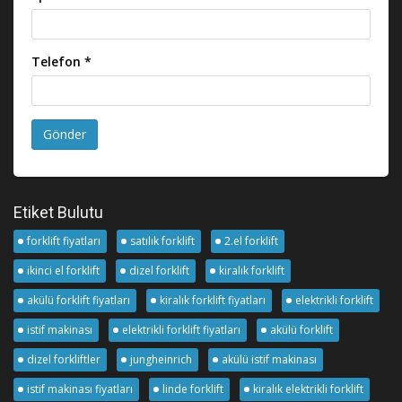
Telefon *
Gönder
Etiket Bulutu
forklift fiyatları
satılık forklift
2.el forklift
ikinci el forklift
dizel forklift
kiralık forklift
akülü forklift fiyatları
kiralık forklift fiyatları
elektrikli forklift
istif makinası
elektrikli forklift fiyatları
akülü forklift
dizel forkliftler
jungheinrich
akülü istif makinası
istif makinası fiyatları
linde forklift
kiralık elektrikli forklift