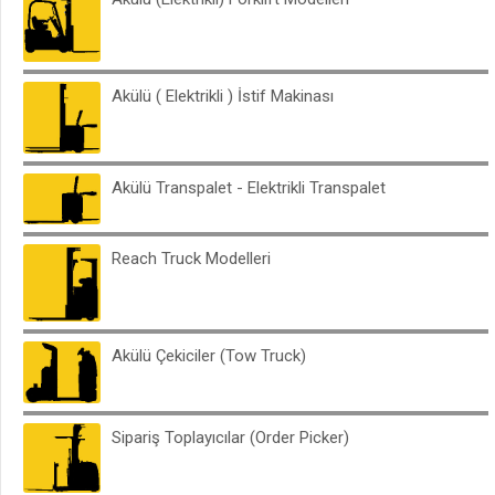
Satılık Forklift İlanları
Akülü ( Elektrikli ) İstif Makinası
KİRALAMA
Forklift Kiralama Çözümleri
Akülü Transpalet - Elektrikli Transpalet
Kiralık Forklift İlanları
Kiralık Manlift Çeşitleri
Reach Truck Modelleri
SERVİS HİZMETLERİ
Akülü Çekiciler (Tow Truck)
DANIŞMANLIK
Keşif ve Danışmanlık
Sipariş Toplayıcılar (Order Picker)
Uzman Görüşü Yazılar