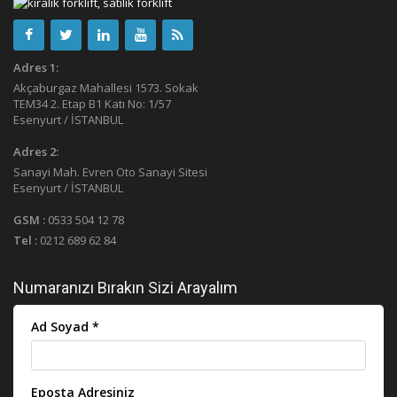
Adres 1:
Akçaburgaz Mahallesi 1573. Sokak
TEM34 2. Etap B1 Katı No: 1/57
Esenyurt / İSTANBUL
Adres 2:
Sanayi Mah. Evren Oto Sanayi Sitesi
Esenyurt / İSTANBUL
GSM :
0533 504 12 78
Tel :
0212 689 62 84
Numaranızı Bırakın Sizi Arayalım
Ad Soyad *
Eposta Adresiniz