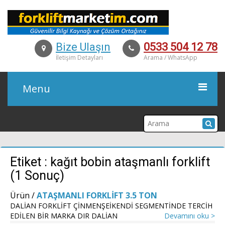
Bize Ulaşın
0533 504 12 78
İletişim Detayları
Arama / WhatsApp
Menu
KURUMSAL
Etiket : kağıt bobin ataşmanlı forklift
ÜRÜNLER
(1 Sonuç)
İKİNCİ EL
Ürün /
ATAŞMANLI FORKLİFT 3.5 TON
DALİAN FORKLİFT ÇİNMENŞEİKENDİ SEGMENTİNDE TERCİH
KİRALAMA
EDİLEN BİR MARKA DIR DALİAN
Devamını oku >