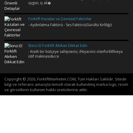
uygun, iş ak�
Forklift Kazaları ve Çevresel Faktörler
- Aydınlatma Faktörü - Ses Faktörü(Gürültü Kirliliği)
İkinci El Forklift Alırken Dikkat Edin
- Kısıtlı bir bütçeye sahipseniz, ihtiyacınız olanforkliftveya
istif makinasıi&cce
Copyright © 2026, ForkliftMarketim.COM, Tüm Hakları Saklıdır. Sitede
bilgi ve referans amacıyla temsili olarak kullanılmış marka logo, resim
ve görsellerin kullanım hakkı üreticilerine aittir.