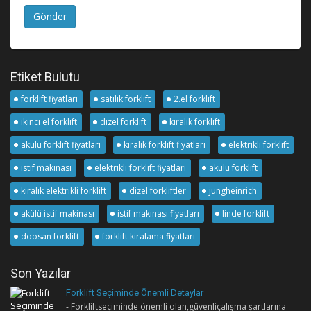
Gönder
Etiket Bulutu
forklift fiyatları
satılık forklift
2.el forklift
ikinci el forklift
dizel forklift
kiralık forklift
akülü forklift fiyatları
kiralık forklift fiyatları
elektrikli forklift
istif makinası
elektrikli forklift fiyatları
akülü forklift
kiralık elektrikli forklift
dizel forkliftler
jungheinrich
akülü istif makinası
istif makinası fiyatları
linde forklift
doosan forklift
forklift kiralama fiyatları
Son Yazılar
Forklift Seçiminde Önemli Detaylar
- Forkliftseçiminde önemli olan,güvenliçalışma şartlarına