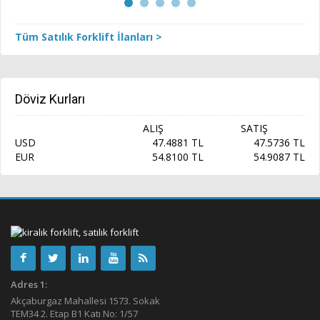
Tüm Satılık Forklift İlanları >
Döviz Kurları
ALIŞ
SATIŞ
USD
47.4881 TL
47.5736 TL
EUR
54.8100 TL
54.9087 TL
Adres 1:
Akçaburgaz Mahallesi 1573. Sokak
TEM34 2. Etap B1 Katı No: 1/57