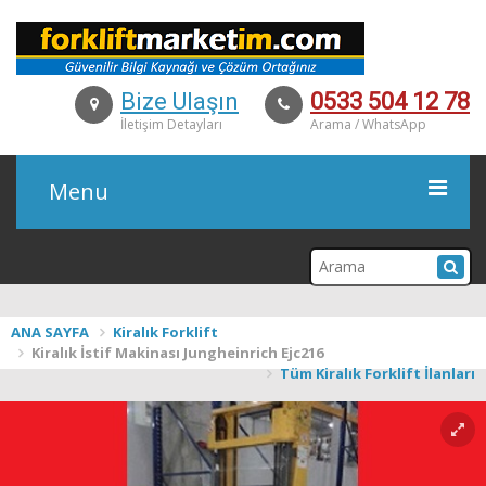
Bize Ulaşın
0533 504 12 78
İletişim Detayları
Arama / WhatsApp
Menu
KURUMSAL
ANA SAYFA
Kiralık Forklift
Kiralık İstif Makinası Jungheinrich Ejc216
ÜRÜNLER
Tüm Kiralık Forklift İlanları
İKİNCİ EL
KİRALAMA