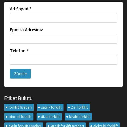
Ad Soyad *
Eposta Adresiniz
Telefon *
Gönder
Etiket Bulutu
forklift fiyatları
satılık forklift
2.el forklift
ikinci el forklift
dizel forklift
kiralık forklift
akülü forklift fiyatları
kiralık forklift fiyatları
elektrikli forklift