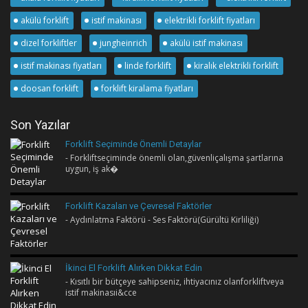
akülü forklift
istif makinası
elektrikli forklift fiyatları
dizel forkliftler
jungheinrich
akülü istif makinası
istif makinası fiyatları
linde forklift
kiralık elektrikli forklift
doosan forklift
forklift kiralama fiyatları
Son Yazılar
Forklift Seçiminde Önemli Detaylar
- Forkliftseçiminde önemli olan,güvenliçalışma şartlarına
uygun, iş ak�
Forklift Kazaları ve Çevresel Faktörler
- Aydınlatma Faktörü - Ses Faktörü(Gürültü Kirliliği)
İkinci El Forklift Alırken Dikkat Edin
- Kısıtlı bir bütçeye sahipseniz, ihtiyacınız olanforkliftveya
istif makinasıi&cce