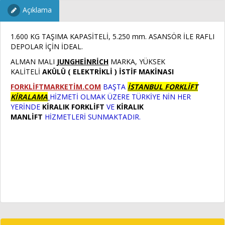
Açıklama
1.600 KG TAŞIMA KAPASİTELİ, 5.250 mm. ASANSÖR İLE RAFLI
DEPOLAR İÇİN İDEAL.
ALMAN MALI
JUNGHEİNRİCH
MARKA, YÜKSEK
KALİTELİ
AKÜLÜ ( ELEKTRİKLİ ) İSTİF MAKİNASI
FORKLİFTMARKETİM.COM
BAŞTA
İSTANBUL FORKLİFT
KİRALAMA
HİZMETİ OLMAK ÜZERE TÜRKİYE NİN HER
YERİNDE
KİRALIK
FORKLİFT
VE
KİRALIK
MANLİFT
HİZMETLERİ SUNMAKTADIR.