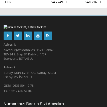
EUR
54.7749 TL
54.8736 TL
Adres 1:
Akçaburgaz Mahallesi 1573. Sokak
TEM34 2. Etap B1 Katı No: 1/57
Esenyurt / İSTANBUL
Adres 2:
Sanayi Mah. Evren Oto Sanayi Sitesi
Esenyurt / İSTANBUL
GSM :
0533 504 12 78
Tel :
0212 689 62 84
Numaranızı Bırakın Sizi Arayalım