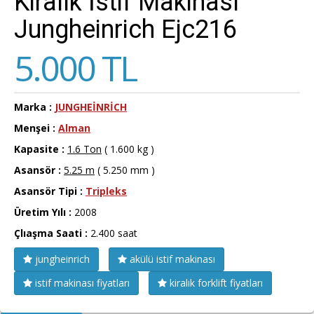
Kiralık İstif Makinası
Jungheinrich Ejc216
5.000 TL
Marka :
JUNGHEİNRİCH
Menşei :
Alman
Kapasite :
1.6 Ton
( 1.600 kg )
Asansör :
5.25 m
( 5.250 mm )
Asansör Tipi :
Tripleks
Üretim Yılı :
2008
Çlıaşma Saati :
2.400 saat
jungheinrich
akülü istif makinası
istif makinası fiyatları
kiralık forklift fiyatları