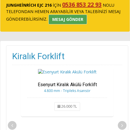
0536 853 22 93
JUNGHEİNRİCH EJC 216
İÇİN
NOLU
TELEFONDAN HEMEN ARAYABİLİR VEYA TALEBİNİZİ MESAJ
GÖNDEREBİLİRSİNİZ.
MESAJ GÖNDER
Kiralık Forklift
Esenyurt Kiralık Akülü Forklift
4.800 mm - Tripleks Asansör
26.000 TL