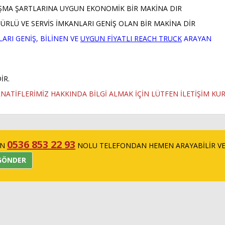
MA ŞARTLARINA UYGUN EKONOMİK BİR MAKİNA DIR
RLÜ VE SERVİS İMKANLARI GENİŞ OLAN BİR MAKİNA DİR
ARI GENİŞ, BİLİNEN VE
UYGUN FİYATLI REACH TRUCK
ARAYAN
İR.
RNATİFLERİMİZ HAKKINDA BİLGİ ALMAK İÇİN LÜTFEN İLETİŞİM KU
0536 853 22 93
İN
NOLU TELEFONDAN HEMEN ARAYABİLİR V
GÖNDER