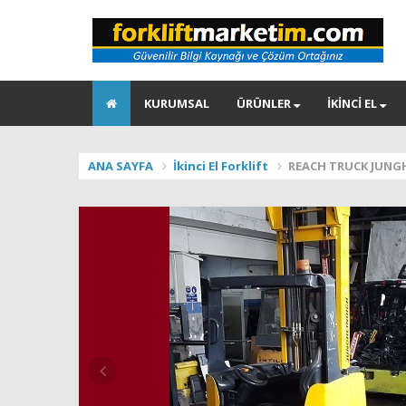
KURUMSAL
ÜRÜNLER
İKİNCİ EL
ANA SAYFA
İkinci El Forklift
REACH TRUCK JUNG