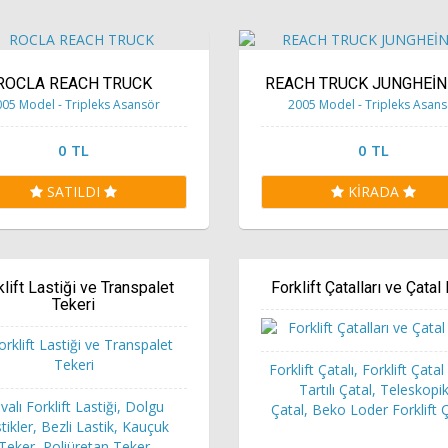
ROCLA REACH TRUCK
REACH TRUCK JUNGHEİN
05 Model - Tripleks Asansör
2005 Model - Tripleks Asan
0 TL
0 TL
SATILDI
KİRADA
klift Lastiği ve Transpalet
Forklift Çatalları ve Çatal K
Tekeri
Forklift Çatalı, Forklift Çatal K
Tartılı Çatal, Teleskopi
valı Forklift Lastiği, Dolgu
Çatal, Beko Loder Forklift Ç
tikler, Bezli Lastik, Kauçuk
Teker, Poliüretan Teker