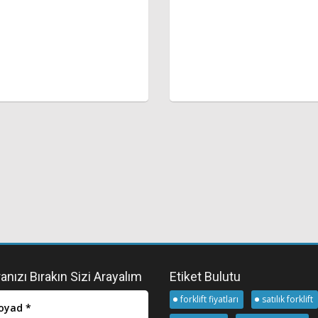
nızı Bırakın Sizi Arayalım
Etiket Bulutu
forklift fiyatları
satılık forklift
oyad *