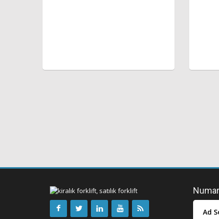
Numara
Ad S