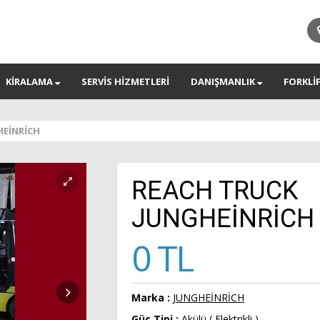
KİRALAMA
SERVİS HİZMETLERİ
DANIŞMANLIK
FORKLİ
HEİNRİCH
REACH TRUCK
JUNGHEİNRİCH
0 TL
Marka :
JUNGHEİNRİCH
Güç Tipi :
Akülü ( Elektrikli )