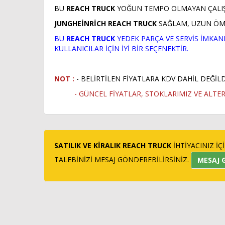
BU
REACH TRUCK
YOĞUN TEMPO OLMAYAN ÇALIŞ
JUNGHEİNRİCH REACH TRUCK
SAĞLAM, UZUN ÖMÜ
BU
REACH TRUCK
YEDEK PARÇA VE SERVİS İMKANL
KULLANICILAR İÇİN İYİ BİR SEÇENEKTİR.
NOT :
- BELİRTİLEN FİYATLARA KDV DAHİL DEĞİLD
- GÜNCEL FİYATLAR, STOKLARIMIZ VE ALTE
SATILIK VE KİRALIK REACH TRUCK
İHTİYACINIZ İÇ
TALEBİNİZİ MESAJ GÖNDEREBİLİRSİNİZ.
MESAJ 