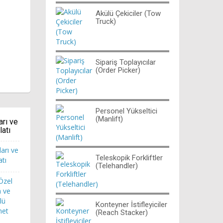
Akülü Çekiciler (Tow
Truck)
Sipariş Toplayıcılar
(Order Picker)
Personel Yükseltici
(Manlift)
arı ve
latı
Teleskopik Forkliftler
(Telehandler)
 Özel
a ve
lü
Konteyner İstifleyiciler
net
(Reach Stacker)