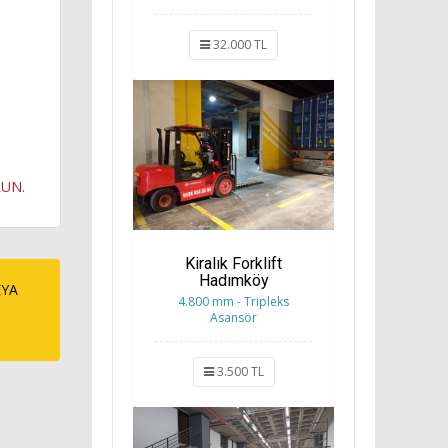
32.000 TL
RUN.
Kiralık Forklift
Hadımköy
EYA
4.800 mm - Tripleks
Asansör
3.500 TL