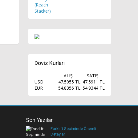
Döviz Kurları
ALIŞ
SATIŞ
USD
47.5055 TL
47.5911 TL
EUR
54.8356 TL
54.9344 TL
Son Yazılar
Forklift Seçiminde Önemli
Detaylar