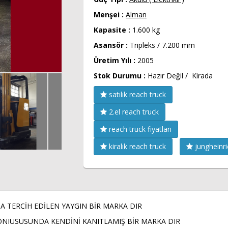
Menşei :
Alman
Kapasite :
1.600 kg
Asansör :
Tripleks / 7.200 mm
Üretim Yılı :
2005
Stok Durumu :
Hazır Değil / Kirada
satılık reach truck
2.el reach truck
reach truck fiyatları
kiralık reach truck
jungheinri
A TERCİH EDİLEN YAYGIN BİR MARKA DIR
NIUSUSUNDA KENDİNİ KANITLAMIŞ BİR MARKA DIR